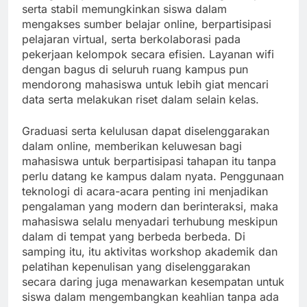
serta stabil memungkinkan siswa dalam
mengakses sumber belajar online, berpartisipasi
pelajaran virtual, serta berkolaborasi pada
pekerjaan kelompok secara efisien. Layanan wifi
dengan bagus di seluruh ruang kampus pun
mendorong mahasiswa untuk lebih giat mencari
data serta melakukan riset dalam selain kelas.
Graduasi serta kelulusan dapat diselenggarakan
dalam online, memberikan keluwesan bagi
mahasiswa untuk berpartisipasi tahapan itu tanpa
perlu datang ke kampus dalam nyata. Penggunaan
teknologi di acara-acara penting ini menjadikan
pengalaman yang modern dan berinteraksi, maka
mahasiswa selalu menyadari terhubung meskipun
dalam di tempat yang berbeda berbeda. Di
samping itu, itu aktivitas workshop akademik dan
pelatihan kepenulisan yang diselenggarakan
secara daring juga menawarkan kesempatan untuk
siswa dalam mengembangkan keahlian tanpa ada