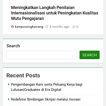
Meningkatkan Langkah Penilaian
Internasionalisasi untuk Peningkatan Kualitas
Mutu Pengajaran
kampussingkawang
5 months ago
0
Search
SEARCH
Recent Posts
Pengembangan Karir serta Peluang Kerja bagi
Lulusan|Graduates di Era Digital
Redefinisi Bimbingan Skripsi melalui Inovasi