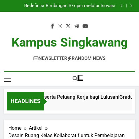
Pengembangan Karir serta Peluang Kerja bagi
Skip
Lulusan|Graduates di Era Digital
Redefinisi Bimbingan Skripsi melalui Inovasi
to
Pengembangan Proses Pembelajaran: Menghadirkan
Ruang Laboratorium Virtual untuk Siswa
Meningkatkan Langkah Penilaian Internasionalisasi
content
untuk Peningkatan Kualitas Mutu Pengajaran
Pengembangan Karir serta Peluang Kerja bagi
Lulusan|Graduates di Era Digital
Redefinisi Bimbingan Skripsi melalui Inovasi
Pengembangan Proses Pembelajaran: Menghadirkan
Kampus Singkawang
Ruang Laboratorium Virtual untuk Siswa
Meningkatkan Langkah Penilaian Internasionalisasi
untuk Peningkatan Kualitas Mutu Pengajaran
NEWSLETTER
RANDOM NEWS
embangan Karir serta Peluang Kerja bagi Lulusan|Graduates di
HEADLINES
ths Ago
Home
Artikel
Desain Ruang Kelas Kollaboratif untuk Pembelajaran