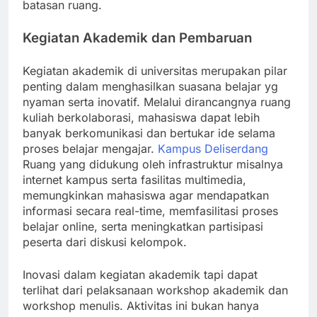
batasan ruang.
Kegiatan Akademik dan Pembaruan
Kegiatan akademik di universitas merupakan pilar
penting dalam menghasilkan suasana belajar yg
nyaman serta inovatif. Melalui dirancangnya ruang
kuliah berkolaborasi, mahasiswa dapat lebih
banyak berkomunikasi dan bertukar ide selama
proses belajar mengajar.
Kampus Deliserdang
Ruang yang didukung oleh infrastruktur misalnya
internet kampus serta fasilitas multimedia,
memungkinkan mahasiswa agar mendapatkan
informasi secara real-time, memfasilitasi proses
belajar online, serta meningkatkan partisipasi
peserta dari diskusi kelompok.
Inovasi dalam kegiatan akademik tapi dapat
terlihat dari pelaksanaan workshop akademik dan
workshop menulis. Aktivitas ini bukan hanya