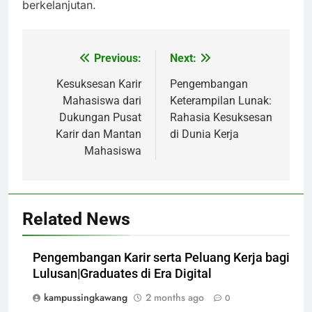
berkelanjutan.
Previous:
Next:
Post
navigation
Kesuksesan Karir
Pengembangan
Mahasiswa dari
Keterampilan Lunak:
Dukungan Pusat
Rahasia Kesuksesan
Karir dan Mantan
di Dunia Kerja
Mahasiswa
Related News
Pengembangan Karir serta Peluang Kerja bagi
Lulusan|Graduates di Era Digital
kampussingkawang
2 months ago
0